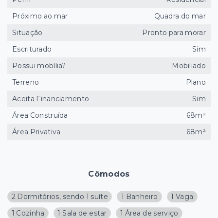
Próximo ao mar
Quadra do mar
Situação
Pronto para morar
Escriturado
Sim
Possui mobília?
Mobiliado
Terreno
Plano
Aceita Financiamento
Sim
Área Construída
68m²
Área Privativa
68m²
Cômodos
2 Dormitórios, sendo 1 suíte
1 Banheiro
1 Vaga
1 Cozinha
1 Sala de estar
1 Área de serviço