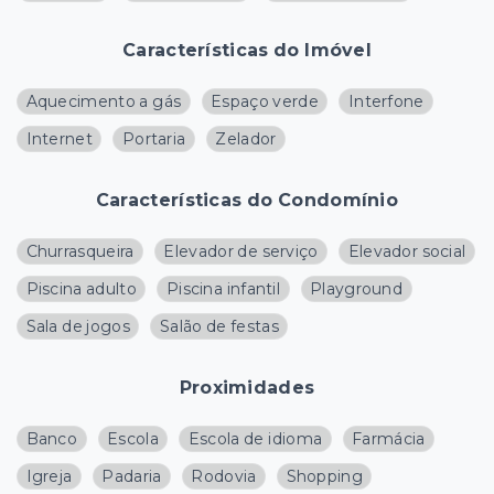
Características do Imóvel
Aquecimento a gás
Espaço verde
Interfone
Internet
Portaria
Zelador
Características do Condomínio
Churrasqueira
Elevador de serviço
Elevador social
Piscina adulto
Piscina infantil
Playground
Sala de jogos
Salão de festas
Proximidades
Banco
Escola
Escola de idioma
Farmácia
Igreja
Padaria
Rodovia
Shopping