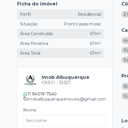
Ficha do imóvel
C
Perfil
Residencial
2 
Situação
Pronto para morar
Ca
Área Construída
67m²
A
Área Privativa
67m²
Pi
Área Total
67m²
Sa
Pr
Imob Albuquerque
CRECI -
32327
B
11 94019-7540
S
imobalbuquerqueimoveis@gmail.com
Nome
Lo