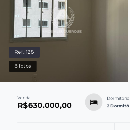
Ref.:
128
8
fotos
Venda
Dormitório
R$630.000,00
2 Dormitór