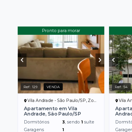
Pronto para morar
Ref.:
129
VENDA
Ref.:
54
Vila Andrade - São Paulo/SP, Zona Sul
Vila An
Apartamento em Vila
Apart
Andrade, São Paulo/SP
Andrad
Dormitórios
3
, sendo
1
suíte
Dormitó
Garagens
1
Garage