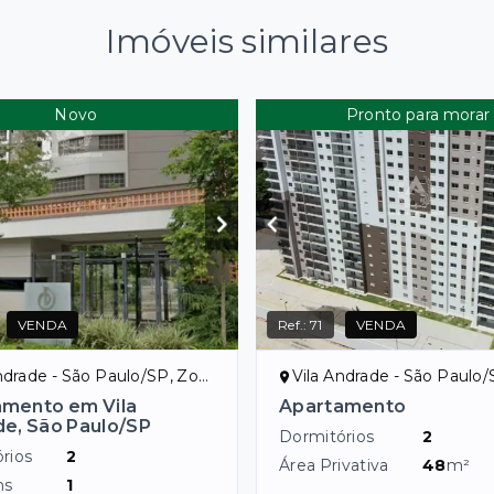
Imóveis similares
Novo
Pronto para morar
VENDA
Ref.:
71
VENDA
drade - São Paulo/SP, Zona Sul
Vila Andrade - São Paulo/SP, Z
amento em Vila
Apartamento
e, São Paulo/SP
Dormitórios
2
rios
2
Área Privativa
48
m²
ns
1