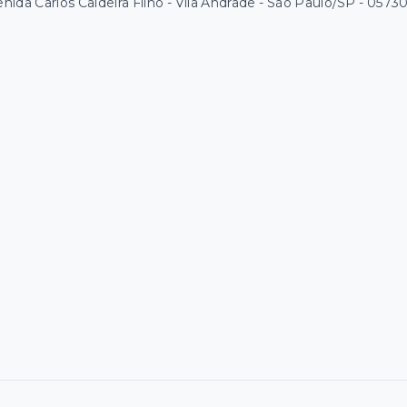
nida Carlos Caldeira Filho - Vila Andrade - São Paulo/SP
- 0573