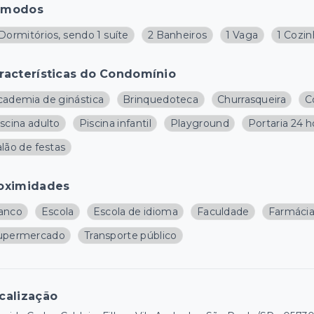
ômodos
Dormitórios, sendo 1 suíte
2 Banheiros
1 Vaga
1 Cozi
racterísticas do Condomínio
cademia de ginástica
Brinquedoteca
Churrasqueira
C
scina adulto
Piscina infantil
Playground
Portaria 24 h
lão de festas
oximidades
anco
Escola
Escola de idioma
Faculdade
Farmáci
upermercado
Transporte público
calização