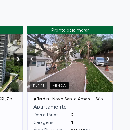
Pronto para morar
Ref.:
11
VENDA
ona Sul
Jardim Novo Santo Amaro - São Paulo/SP, Zona Sul
Apartamento
Dormitórios
2
Garagens
1