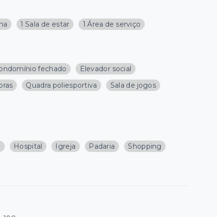
nha
1 Sala de estar
1 Área de serviço
ondomínio fechado
Elevador social
oras
Quadra poliesportiva
Sala de jogos
a
Hospital
Igreja
Padaria
Shopping