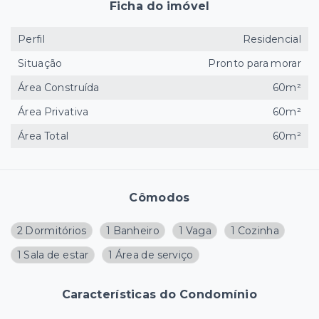
Ficha do imóvel
Perfil
Residencial
Situação
Pronto para morar
Área Construída
60m²
Área Privativa
60m²
Área Total
60m²
Cômodos
2 Dormitórios
1 Banheiro
1 Vaga
1 Cozinha
1 Sala de estar
1 Área de serviço
Características do Condomínio