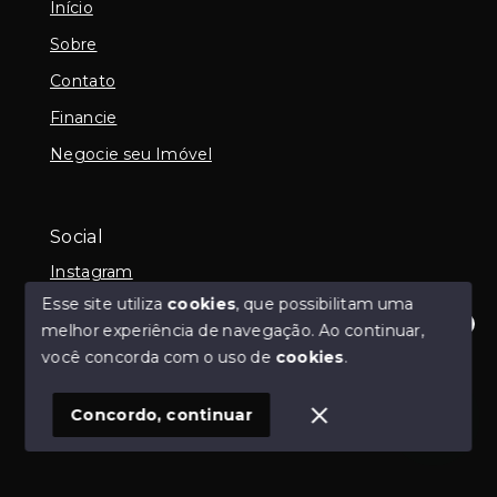
Início
Sobre
Contato
Financie
Negocie seu Imóvel
Social
Instagram
Esse site utiliza
cookies
, que possibilitam uma
melhor experiência de navegação.
Ao continuar,
Olá! Estamos disponíveis para te ajudar.
você concorda com o uso de
cookies
.
© Copyright 2026 - Imob Albuquerque - Todos os
direitos reservados
Concordo, continuar
SITE PARA IMOBILIARIA