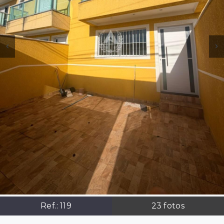
Ref.:
119
23
fotos