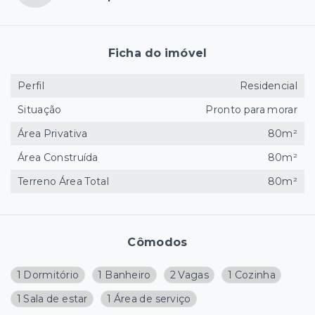
Ficha do imóvel
Perfil
Residencial
Situação
Pronto para morar
Área Privativa
80m²
Área Construída
80m²
Terreno Área Total
80m²
Cômodos
1 Dormitório
1 Banheiro
2 Vagas
1 Cozinha
1 Sala de estar
1 Área de serviço