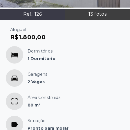
Ref.:
126
13
fotos
Aluguel
R$1.800,00
Dormitórios
1 Dormitório
Garagens
2 Vagas
Área Construída
80 m²
Situação
Pronto para morar