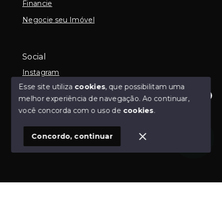
Financie
Negocie seu Imóvel
Social
Instagram
Esse site utiliza
cookies
, que possibilitam uma
melhor experiência de navegação.
Ao continuar,
Olá! Estamos disponíveis para te ajudar.
você concorda com o uso de
cookies
.
© Copyright 2026 - Imob Albuquerque - Todos os
direitos reservados
Concordo, continuar
SITE PARA IMOBILIARIA
Início
Histórico
Favoritos