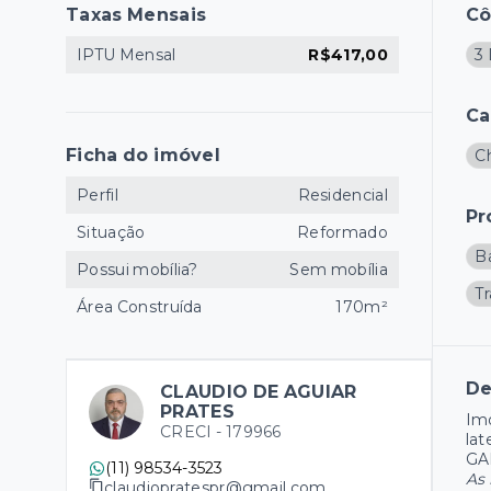
Taxas Mensais
C
IPTU Mensal
R$417,00
3
Ca
Ficha do imóvel
C
Perfil
Residencial
Pr
Situação
Reformado
B
Possui mobília?
Sem mobília
T
Área Construída
170m²
De
CLAUDIO DE AGUIAR
PRATES
Imó
CRECI -
179966
lat
GA
(11) 98534-3523
As 
claudiopratespr@gmail.com