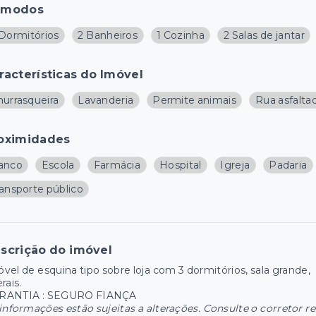
ômodos
 Dormitórios
2 Banheiros
1 Cozinha
2 Salas de jantar
racterísticas do Imóvel
hurrasqueira
Lavanderia
Permite animais
Rua asfalta
oximidades
anco
Escola
Farmácia
Hospital
Igreja
Padaria
ransporte público
scrição do imóvel
vel de esquina tipo sobre loja com 3 dormitórios, sala grande,
erais.
RANTIA : SEGURO FIANÇA
informações estão sujeitas a alterações. Consulte o corretor r