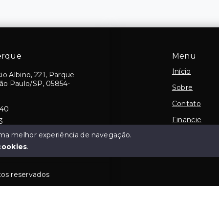
erque
Menu
Início
io Albino, 221, Parque
São Paulo/SP, 05854-
Sobre
Contato
540
Financie
3
 uma melhor experiência de navegação.
Negocie seu
cookies
.
tos reservados