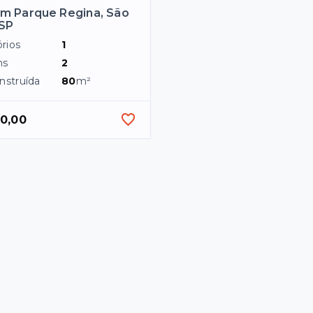
m Parque Regina, São
/SP
rios
1
ns
2
nstruída
80
m²
0,00