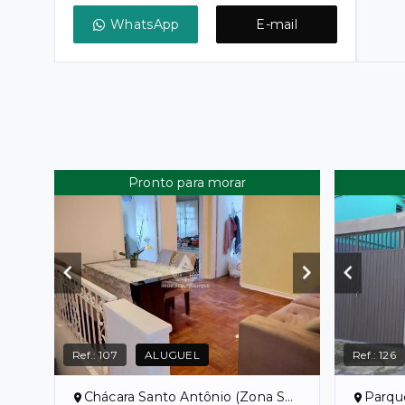
WhatsApp
E-mail
Pronto para morar
Ref.:
107
ALUGUEL
Ref.:
126
Chácara Santo Antônio (Zona Sul) - São Paulo/SP
Parqu