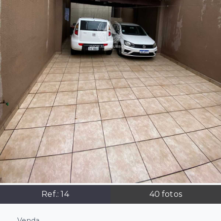
Ref.:
14
40
fotos
Venda