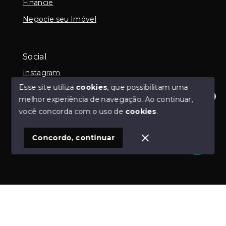
Financie
Negocie seu Imóvel
Social
Instagram
Esse site utiliza
cookies
, que possibilitam uma
melhor experiência de navegação.
Ao continuar,
Olá! Estamos disponíveis para te ajudar.
você concorda com o uso de
cookies
.
© Copyright 2026 - Imob Albuquerque - Todos os
direitos reservados
Concordo, continuar
SITE PARA IMOBILIARIA
Início
Histórico
Favoritos