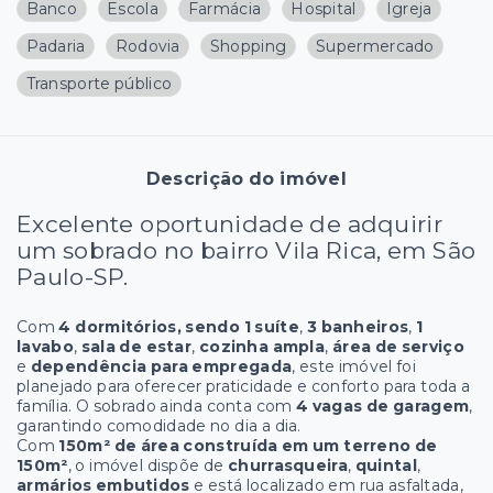
Banco
Escola
Farmácia
Hospital
Igreja
Padaria
Rodovia
Shopping
Supermercado
Transporte público
Descrição do imóvel
Excelente oportunidade de adquirir
um sobrado no bairro Vila Rica, em São
Paulo-SP.
Com
4 dormitórios, sendo 1 suíte
,
3 banheiros
,
1
lavabo
,
sala de estar
,
cozinha ampla
,
área de serviço
e
dependência para empregada
, este imóvel foi
planejado para oferecer praticidade e conforto para toda a
família. O sobrado ainda conta com
4 vagas de garagem
,
garantindo comodidade no dia a dia.
Com
150m² de área construída em um terreno de
150m²
, o imóvel dispõe de
churrasqueira
,
quintal
,
armários embutidos
e está localizado em rua asfaltada,