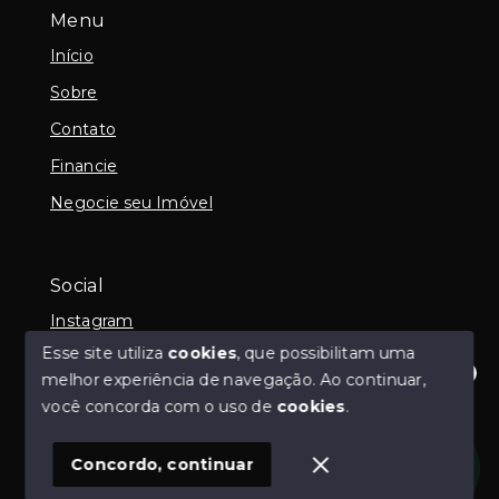
Menu
Início
Sobre
Contato
Financie
Negocie seu Imóvel
Social
Instagram
Esse site utiliza
cookies
, que possibilitam uma
melhor experiência de navegação.
Ao continuar,
Olá! Estamos disponíveis para te ajudar.
você concorda com o uso de
cookies
.
© Copyright 2026 - Imob Albuquerque - Todos os
direitos reservados
Concordo, continuar
SITE PARA IMOBILIARIA