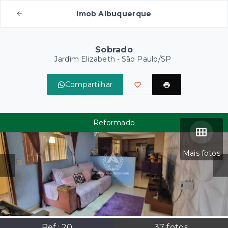
Imob Albuquerque
Sobrado
Jardim Elizabeth - São Paulo/SP
Compartilhar
Reformado
Mais fotos
Ref.:
20
37
fotos