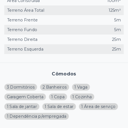
Área Construída
100m²
Terreno Área Total
125m²
Terreno Frente
5m
Terreno Fundo
5m
Terreno Direita
25m
Terreno Esquerda
25m
Cômodos
3 Dormitórios
2 Banheiros
1 Vaga
Garagem Coberta
1 Copa
1 Cozinha
1 Sala de jantar
1 Sala de estar
1 Área de serviço
1 Dependência p/empregada