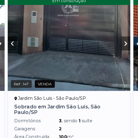
Em construção
Ref.:
147
VENDA
Jardim São Luís - São Paulo/SP
Sobrado em Jardim São Luís, São
Paulo/SP
Dormitórios
3
, sendo
1
suíte
Garagens
2
Área Construída
100
m²