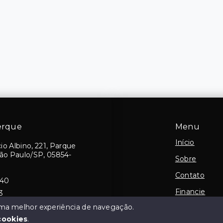
erque
Menu
Início
io Albino, 221, Parque
São Paulo/SP, 05854-
Sobre
Contato
540
Financie
3
 uma melhor experiência de navegação.
Negocie seu
cookies
.