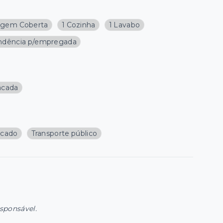
agem Coberta
1 Cozinha
1 Lavabo
ndência p/empregada
acada
cado
Transporte público
esponsável.