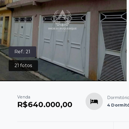
Ref.:
21
21
fotos
Venda
Dormitóri
R$640.000,00
4 Dormitó