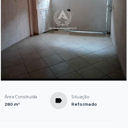
Área Construída
Situação
280 m²
Reformado