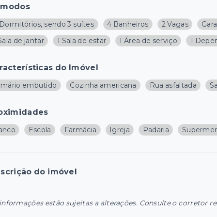
ômodos
Dormitórios, sendo 3 suítes
4 Banheiros
2 Vagas
Gar
Sala de jantar
1 Sala de estar
1 Área de serviço
1 Depe
racterísticas do Imóvel
rmário embutido
Cozinha americana
Rua asfaltada
S
oximidades
anco
Escola
Farmácia
Igreja
Padaria
Supermer
scrição do imóvel
informações estão sujeitas a alterações. Consulte o corretor r