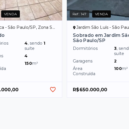
VENDA
Ref.:
147
VENDA
ica - São Paulo/SP, Zona Sul
Jardim São Luís - São Pa
do
Sobrado em Jardim São
São Paulo/SP
rios
4
, sendo
1
suíte
Dormitórios
3
, sen
suíte
ns
4
Garagens
2
150
m²
ída
Área
100
m²
Construída
.000,00
R$650.000,00