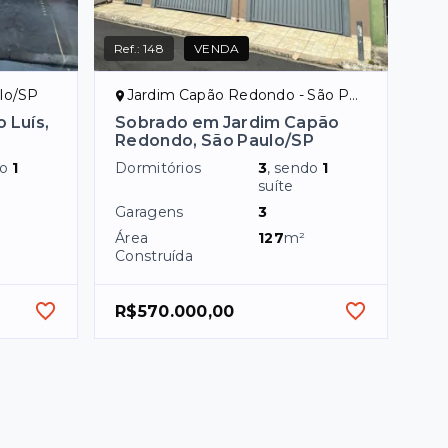
Ref.:
148
VENDA
ulo/SP
Jardim Capão Redondo - São Paulo/SP
 Luís,
Sobrado em Jardim Capão
Redondo, São Paulo/SP
do
1
Dormitórios
3
, sendo
1
suíte
Garagens
3
Área
127
m²
Construída
R$570.000,00