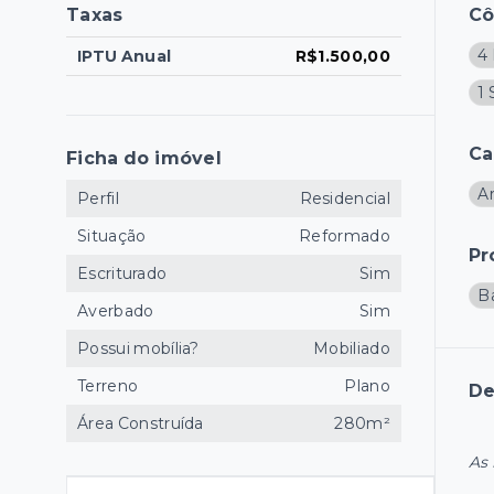
Taxas
C
4 
IPTU Anual
R$1.500,00
1 
Ca
Ficha do imóvel
A
Perfil
Residencial
Situação
Reformado
Pr
Escriturado
Sim
B
Averbado
Sim
Possui mobília?
Mobiliado
Terreno
Plano
De
Área Construída
280m²
As 