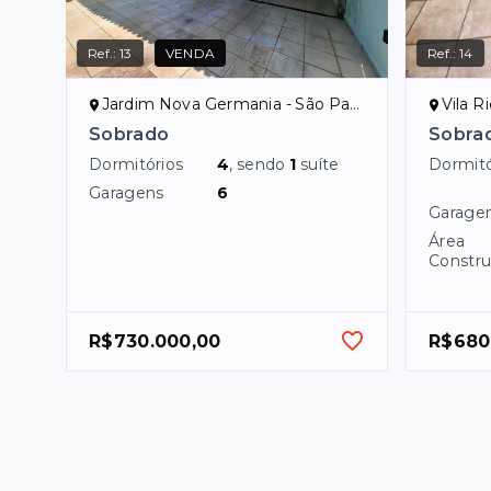
Ref.:
13
VENDA
Ref.:
14
Jardim Nova Germania - São Paulo/SP, Zona Sul
Vila R
Sobrado
Sobra
Dormitórios
4
, sendo
1
suíte
Dormitó
Garagens
6
Garage
Área
Constru
R$730.000,00
R$680